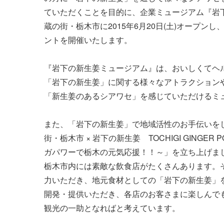
ていただくことを目的に、企業ミュージアム『岩
> メディア掲載
蔵の街・栃木市に2015年6月20日(土)オープン
採用情報
岩下の新生姜について
本
岩
> その他
ントを開催いたします。
岩下の新生姜万年筆インク 書く描くコンテ
岩
スト
～
『岩下の新生姜ミュージアム』は、おいしくてヘ
「岩下の新生姜」に関する様々なアトラクション
「新生姜のあるシアワセ」を感じていただけるミ
また、「岩下の新生姜」で地域活性のお手伝いを
街・栃木市 × 岩下の新生姜 TOCHIGI GINGER
ガパワーで栃木の元気応援！！～」を立ち上げま
栃木市内には素敵な飲食店がたくさんあります。
力いただき、地元食材としての「岩下の新生姜」
開発・提供いただき、各店のお客さまに楽しんで
観光の一助となればと考えています。