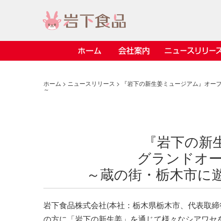
ホーム
会社案内
ニュースリリース
> 会社案内TOP
> 安心・安全の取り組み インデックス
> 知る・楽しむ インデックス
> ニュースリリース TOP
> レシピ検索 TOP
> 商品情報 TOP
ホーム
>
ニュースリリース
> 『岩下の新生姜ミュージアム』オー
～
> プレスリリース
> 岩下の新生姜レシピ
> 岩下の新生姜
> 新商品
> らっきょうレシピ
> 生姜
> イベント
> オリーブレシピ
> らっきょう
『岩下の新
> コラボ
> その他のレシピ
> オリーブ
グランドオー
社長おすすめ
【7月1日～8
豚バラ肉のく
ト「NEW GIN
ごあいさつ
畑での取り組み
岩下の新生姜ミュージアム
会
工
し
> 飲食店コラボ
> 梅
～蔵の街・栃木市に
きバージョン
2026」｜岩
岩下の
先
ジアム
> ミュージアム
> その他
2026.07.01
> イワシカちゃん
岩下食品株式会社(本社：栃木県栃木市、代表取締
の方に「岩下の新生姜」を通じて様々なシアワセ
> オンラインショップ